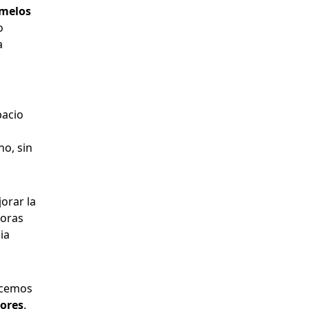
emelos
o
a
pacio
no, sin
orar la
horas
ia
ecemos
dores
.