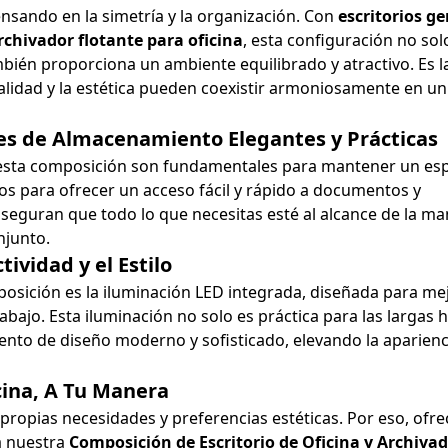
nsando en la simetría y la organización. Con
escritorios g
rchivador flotante para oficina
, esta configuración no sol
mbién proporciona un ambiente equilibrado y atractivo. Es l
alidad y la estética pueden coexistir armoniosamente en un
nes de Almacenamiento Elegantes y Prácticas
esta composición son fundamentales para mantener un es
s para ofrecer un acceso fácil y rápido a documentos y
seguran que todo lo que necesitas esté al alcance de la ma
onjunto.
ividad y el Estilo
posición es la iluminación LED integrada, diseñada para mej
rabajo. Esta iluminación no solo es práctica para las largas 
ento de diseño moderno y sofisticado, elevando la aparienc
cina, A Tu Manera
propias necesidades y preferencias estéticas. Por eso, ofr
a nuestra
Composición de Escritorio de Oficina y Archiva