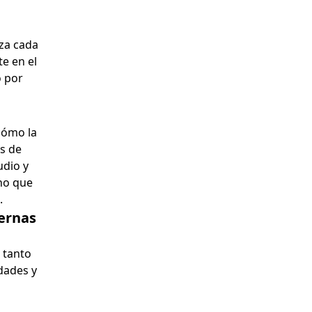
iza cada
e en el
o por
 cómo la
es de
udio y
ino que
.
ernas
 tanto
dades y