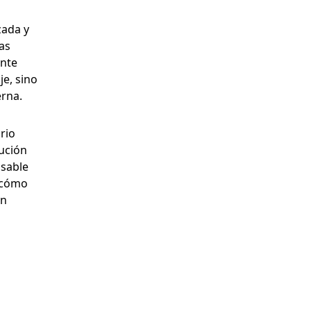
zada y
as
ente
je, sino
erna.
rio
lución
nsable
e cómo
en