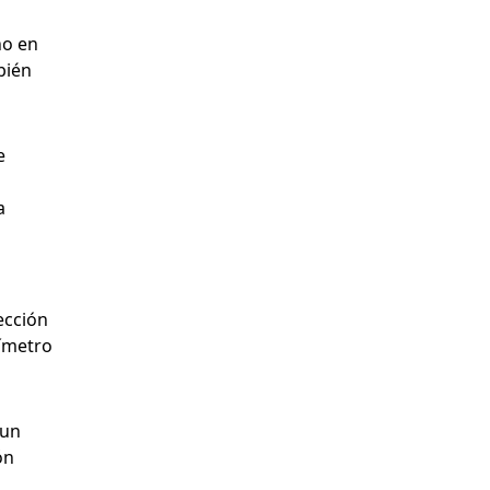
no en
bién
e
a
ección
tímetro
 un
ón