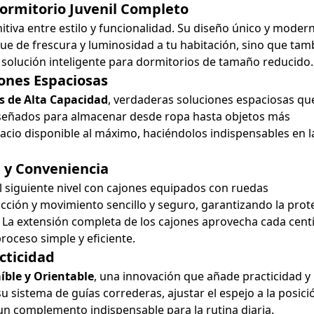
Dormitorio Juvenil Completo
itiva entre estilo y funcionalidad. Su diseño único y moder
que de frescura y luminosidad a tu habitación, sino que tam
 solución inteligente para dormitorios de tamaño reducido.
iones Espaciosas
s de Alta Capacidad
, verdaderas soluciones espaciosas qu
iseñados para almacenar desde ropa hasta objetos más
acio disponible al máximo, haciéndolos indispensables en l
 y Conveniencia
al siguiente nivel con cajones equipados con ruedas
cción y movimiento sencillo y seguro, garantizando la prot
ia. La extensión completa de los cajones aprovecha cada cen
roceso simple y eficiente.
cticidad
íble y Orientable
, una innovación que añade practicidad y
u sistema de guías correderas, ajustar el espejo a la posici
 un complemento indispensable para la rutina diaria.