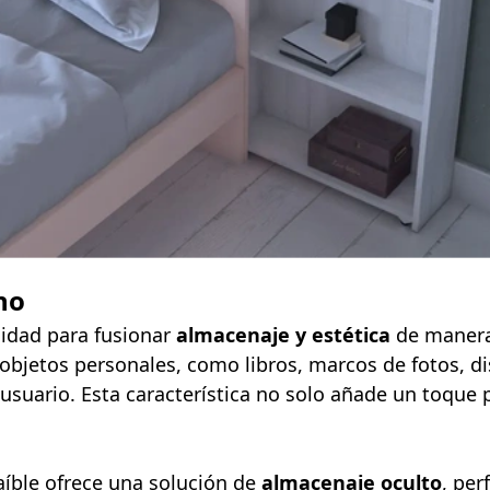
no
cidad para fusionar
almacenaje y estética
de manera 
 objetos personales, como libros, marcos de fotos, di
 usuario. Esta característica no solo añade un toque
aíble ofrece una solución de
almacenaje oculto
, per